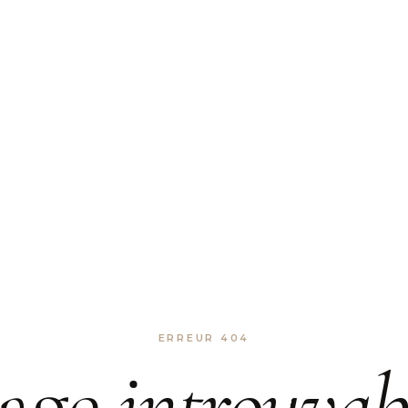
ERREUR 404
age
introuvab