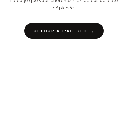
La page que vous cherchez n'existe pas ou a été
déplacée.
RETOUR À L'ACCUEIL →
←