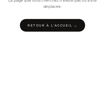
La page que vous cherchez n'existe pas ou a été
déplacée.
RETOUR À L'ACCUEIL →
←