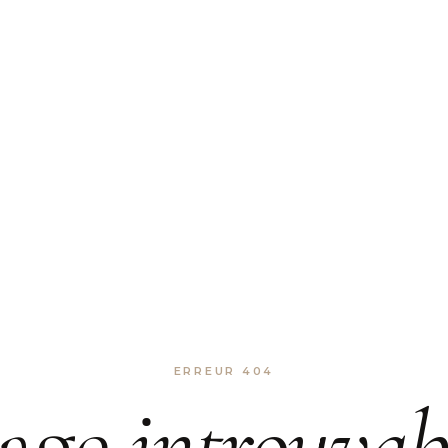
ERREUR 404
age
introuvab