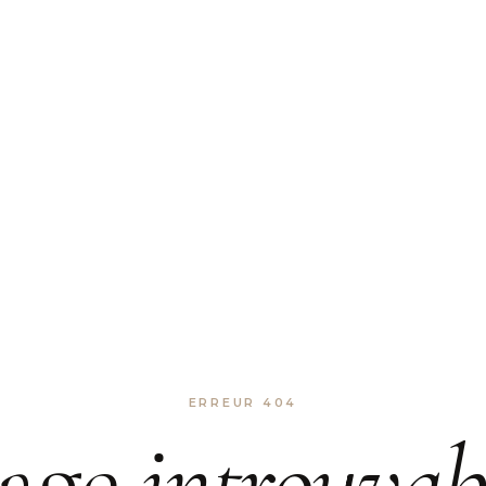
ERREUR 404
age
introuvab