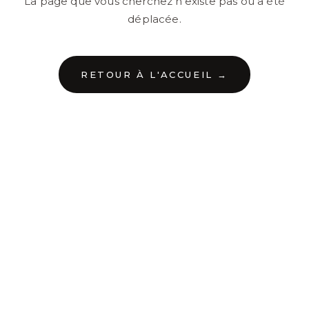
La page que vous cherchez n'existe pas ou a été
déplacée.
RETOUR À L'ACCUEIL →
←