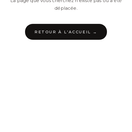
La page que vous cherchez n'existe pas ou a été
déplacée.
RETOUR À L'ACCUEIL →
←