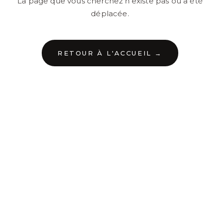
La page que vous cherchez n'existe pas ou a été
déplacée.
RETOUR À L'ACCUEIL →
←