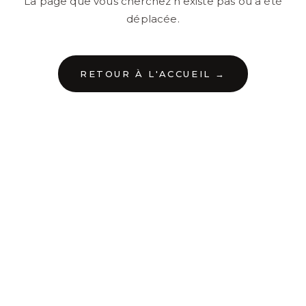
La page que vous cherchez n'existe pas ou a été
déplacée.
RETOUR À L'ACCUEIL →
←