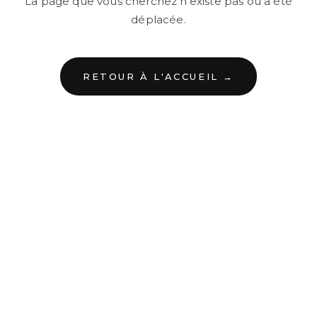
La page que vous cherchez n'existe pas ou a été
déplacée.
RETOUR À L'ACCUEIL →
←