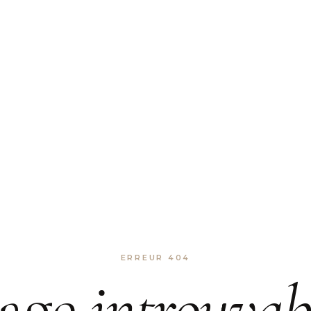
ERREUR 404
age
introuvab