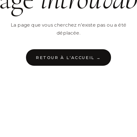
La page que vous cherchez n'existe pas ou a été
déplacée.
RETOUR À L'ACCUEIL →